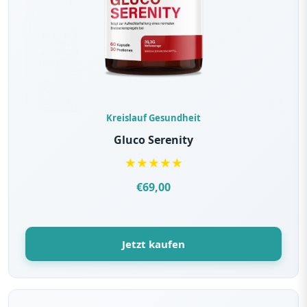
der
Produktseite
gewählt
werden
Kreislauf Gesundheit
Gluco Serenity
★
★
★
★
★
€
69,00
Jetzt kaufen
Dieses