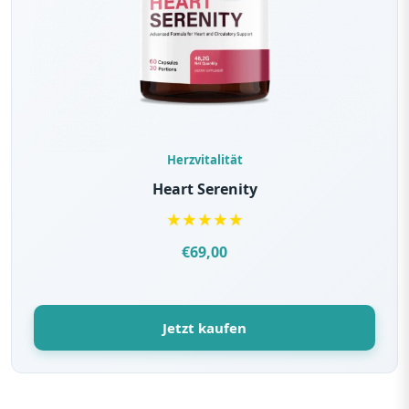
der
Produktseite
gewählt
werden
Herzvitalität
Heart Serenity
★
★
★
★
★
€
69,00
Jetzt kaufen